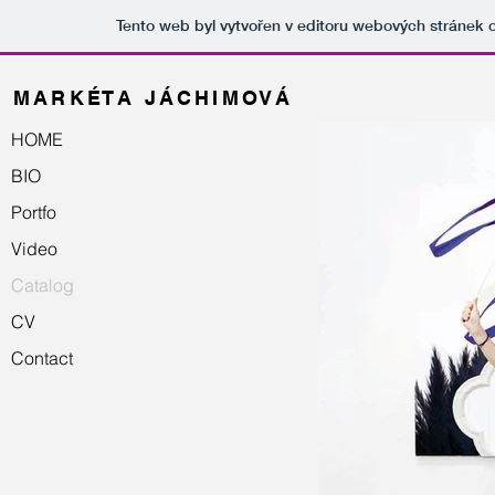
Tento web byl vytvořen v editoru webových stránek
M A R K É T A J Á C H I M O V Á
HOME
BIO
Portfo
Video
Catalog
CV
Contact